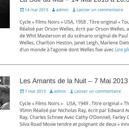
Écrit
Auteur
14 mai 2013
admin
Laisser un commentaire
le
Cycle « Films Noirs » USA, 1958 . Titre original « To
Réalisé par Orson Welles, écrit par Orson Welles, 
de Whit Masterson et du scénario original de Pau
Welles, Charlton Heston, Janet Leigh, Marlene Dietr
d’un monde à l’agonie dont Welles fixe avec
Lire p
Les Amants de la Nuit – 7 Mai 2013
Écrit
Auteur
7 mai 2013
admin
Laisser un commentaire
le
Cycle « Films Noirs » USA, 1949 . Titre original « Th
95mn Réalisé par Nicholas Ray, écrit par Edward 
Ray, Charles Schnee Avec Cathy O’Donnell, Farley
Silva Road Movie tendre et poignant de deux « inn