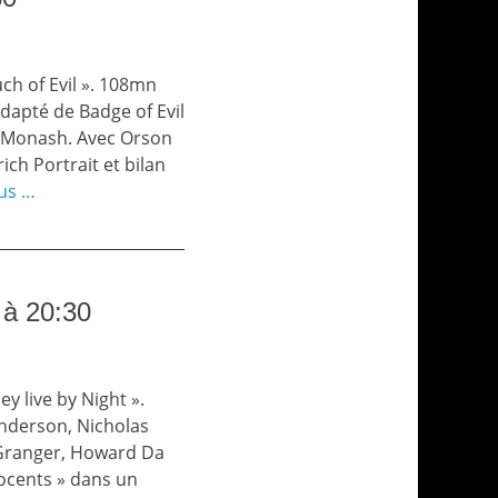
uch of Evil ». 108mn
adapté de Badge of Evil
l Monash. Avec Orson
ich Portrait et bilan
lus …
 à 20:30
ey live by Night ».
Anderson, Nicholas
 Granger, Howard Da
ocents » dans un