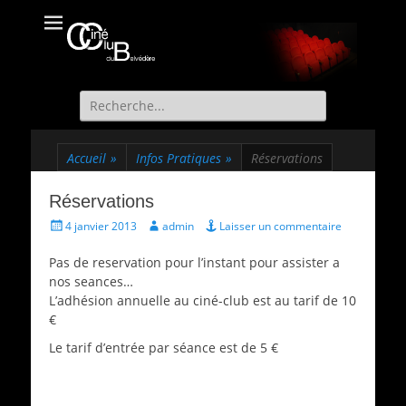
Ciné Club du
Site officiel du Ciné Club de St Martin d'Uriage
Belvédère
Recherche
de:
Accueil
»
Infos Pratiques
»
Réservations
Réservations
Écrit
Auteur
4 janvier 2013
admin
Laisser un commentaire
le
Pas de reservation pour l’instant pour assister a
nos seances…
L’adhésion annuelle au ciné-club est au tarif de 10
€
Le tarif d’entrée par séance est de 5 €
Catégories
Infos
Pratiques