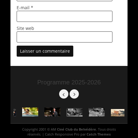
E-mail
*
Site web
Programme 2025-2026
Copyright 2001 © AM
Ciné Club du Belvédère
. Tous droits
réservés. | Catch Responsive Pro par
Catch Themes