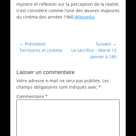
mystère et réflexion sur la perception de la réalité,
il est considéré comme l’une des œuvres majeures
du cinéma des années 1960.
Wikipedia
Catégories
Films
Navigation
← Précédent
Suivant →
Article
Article
Territoires et cinéma
Le sacrifice – Mardi 12
de
précédent :
suivant :
janvier à 18h
l’article
Laisser un commentaire
Votre adresse e-mail ne sera pas publiée.
Les
champs obligatoires sont indiqués avec
*
Commentaire
*