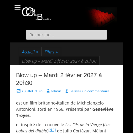
Ciné Club du
Site officiel du Ciné Club de St Martin d'Uriage
Belvédère
Recherche
de:
Accueil
»
Films
»
Blow up – Mardi 2 février 2027 à 20h30
Blow up – Mardi 2 février 2027 à
20h30
Écrit
Auteur
7 juillet 2026
admin
Laisser un commentaire
le
est un film britanno-italien de Michelangelo
Antonioni, sorti en 1966. Présenté par
Geneviève
Troyes
.
et inspiré de la nouvelle
Les Fils de la Vierge
(
Las
[N 1]
babas del diablo
)
de Julio Cortázar. Mêlant