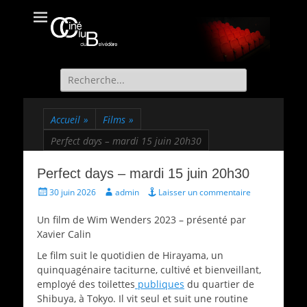
Ciné Club du
Site officiel du Ciné Club de St Martin d'Uriage
Belvédère
Recherche
de:
Accueil
»
Films
»
Perfect days – mardi 15 juin 20h30
Perfect days – mardi 15 juin 20h30
Écrit
Auteur
30 juin 2026
admin
Laisser un commentaire
le
Un film de Wim Wenders 2023 – présenté par
Xavier Calin
Le film suit le quotidien de Hirayama, un
quinquagénaire taciturne, cultivé et bienveillant,
employé des toilettes
publiques
du quartier de
Shibuya, à Tokyo. Il vit seul et suit une routine