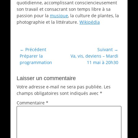
quotidienne, accomplissant consciencieusement
son travail et consacrant son temps libre à sa
passion pour la
musique
, la culture de plantes, la
photographie et la littérature.
Wikipédia
Catégories
Films
Navigation
← Précédent
Suivant →
Article
Article
Préparer la
Va, vis, deviens – Mardi
de
précédent :
suivant :
programmation
11 mai à 20h30
l’article
Laisser un commentaire
Votre adresse e-mail ne sera pas publiée.
Les
champs obligatoires sont indiqués avec
*
Commentaire
*