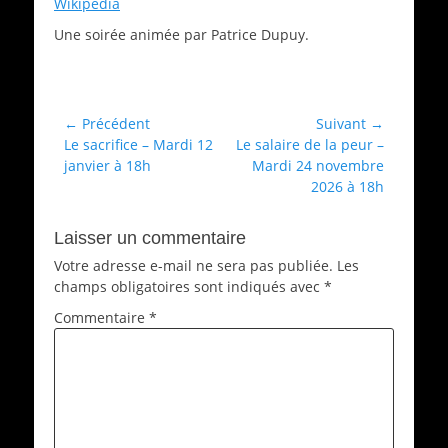
Wikipedia
Une soirée animée par Patrice Dupuy.
Catégories
Films
Navigation
← Précédent
Suivant →
Article
Article
Le sacrifice – Mardi 12
Le salaire de la peur –
de
précédent :
suivant :
janvier à 18h
Mardi 24 novembre
l’article
2026 à 18h
Laisser un commentaire
Votre adresse e-mail ne sera pas publiée.
Les
champs obligatoires sont indiqués avec
*
Commentaire
*