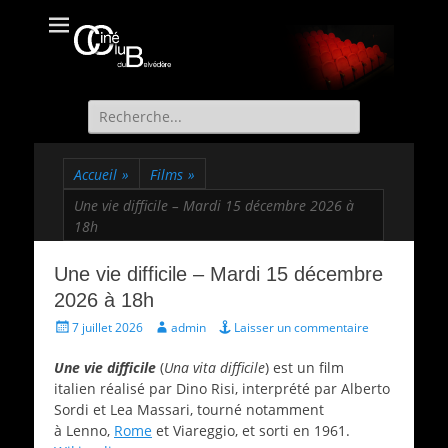
Ciné Club du
Site officiel du Ciné Club de St Martin d'Uriage
Belvédère
Recherche
de:
Accueil
»
Films
»
Une vie difficile – Mardi 15 décembre 2026 à
18h
Une vie difficile – Mardi 15 décembre
2026 à 18h
Écrit
Auteur
7 juillet 2026
admin
Laisser un commentaire
le
Une vie difficile
(
Una vita difficile
) est un film
italien réalisé par Dino Risi, interprété par Alberto
Sordi et Lea Massari, tourné notamment
à Lenno,
Rome
et Viareggio, et sorti en 1961.