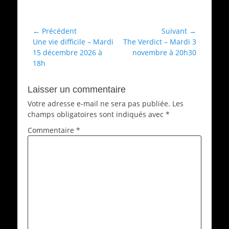
Films
Navigation
← Précédent
Suivant →
Article
Article
Une vie difficile – Mardi
The Verdict – Mardi 3
de
précédent :
suivant :
15 décembre 2026 à
novembre à 20h30
l’article
18h
Laisser un commentaire
Votre adresse e-mail ne sera pas publiée.
Les
champs obligatoires sont indiqués avec
*
Commentaire
*