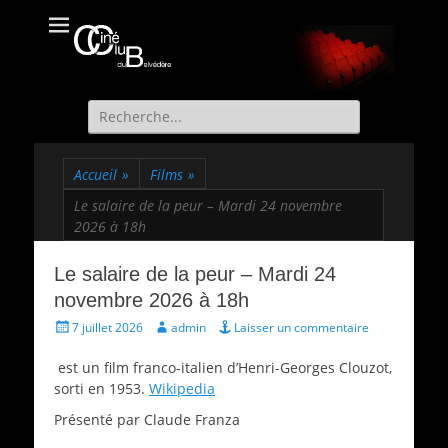
Ciné Club du
Site officiel du Ciné Club de St Martin d'Uriage
Belvédère
Recherche
de:
Accueil
»
Films
»
Le salaire de la peur – Mardi 24 novembre
2026 à 18h
Le salaire de la peur – Mardi 24
novembre 2026 à 18h
Écrit
Auteur
7 juillet 2026
admin
Laisser un commentaire
le
est un film franco-italien d’Henri-Georges Clouzot,
sorti en 1953.
Wikipedia
Présenté par Claude Franza
Catégories