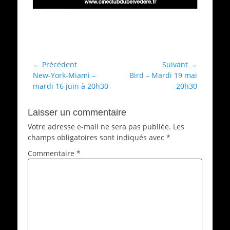
Catégories
Archives
Navigation
← Précédent
Suivant →
Article
Article
New-York-Miami –
Bird – Mardi 19 mai
de
précédent :
suivant :
mardi 16 juin à 20h30
20h30
l’article
Laisser un commentaire
Votre adresse e-mail ne sera pas publiée.
Les
champs obligatoires sont indiqués avec
*
Commentaire
*