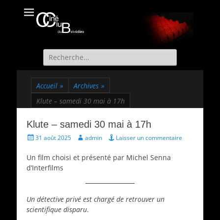
Ciné Club du
Site officiel du Ciné Club de St Martin d'Uriage
Belvédère
Recherche
de:
Accueil
»
Archives
»
Klute – samedi 30 mai à 17h
Klute – samedi 30 mai à 17h
Écrit
Auteur
31 août 2025
admin
Laisser un commentaire
le
Un film choisi et présenté par Michel Senna
d’Interfilms
Un détective privé est chargé de retrouver un
scientifique disparu
.