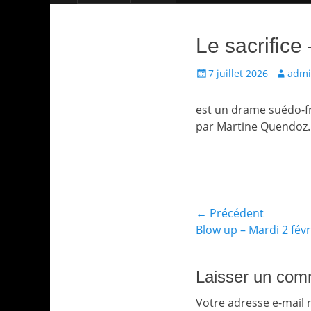
Le sacrifice
Écrit
Auteur
7 juillet 2026
adm
le
est un drame suédo-fra
par Martine Quendoz.
Catégories
Films
Navigation
← Précédent
Article
Blow up – Mardi 2 fév
de
précédent :
l’article
Laisser un com
Votre adresse e-mail 