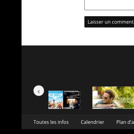
Aller
Menu
Toutes les infos
Calendrier
Plan d’
au
de
contenu