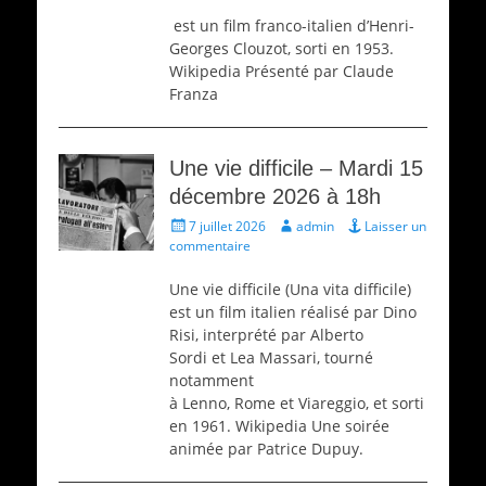
est un film franco-italien d’Henri-
Georges Clouzot, sorti en 1953.
Wikipedia Présenté par Claude
Franza
Une vie difficile – Mardi 15
décembre 2026 à 18h
Écrit
Auteur
7 juillet 2026
admin
Laisser un
le
commentaire
Une vie difficile (Una vita difficile)
est un film italien réalisé par Dino
Risi, interprété par Alberto
Sordi et Lea Massari, tourné
notamment
à Lenno, Rome et Viareggio, et sorti
en 1961. Wikipedia Une soirée
animée par Patrice Dupuy.