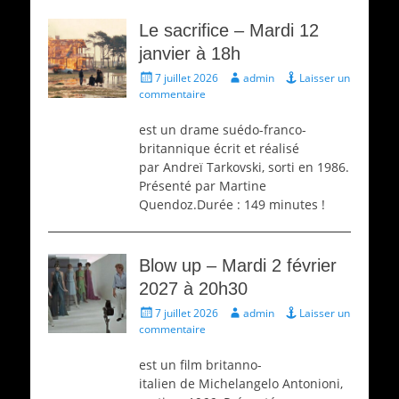
Le sacrifice – Mardi 12
janvier à 18h
Écrit
Auteur
7 juillet 2026
admin
Laisser un
le
commentaire
est un drame suédo-franco-
britannique écrit et réalisé
par Andreï Tarkovski, sorti en 1986.
Présenté par Martine
Quendoz.Durée : 149 minutes !
Blow up – Mardi 2 février
2027 à 20h30
Écrit
Auteur
7 juillet 2026
admin
Laisser un
le
commentaire
est un film britanno-
italien de Michelangelo Antonioni,