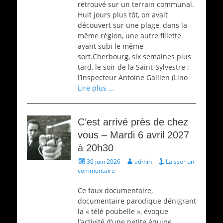
retrouvé sur un terrain communal.
Huit jours plus tôt, on avait
découvert sur une plage, dans la
même région, une autre fillette
ayant subi le même
sort.Cherbourg, six semaines plus
tard, le soir de la Saint-Sylvestre :
l’inspecteur Antoine Gallien (Lino
Lire plus …
C’est arrivé près de chez
vous – Mardi 6 avril 2027
à 20h30
Écrit
Auteur
30 juin 2026
admin
Laisser un
le
commentaire
Ce faux documentaire,
documentaire parodique dénigrant
la « télé poubelle », évoque
l’activité d’une petite équipe