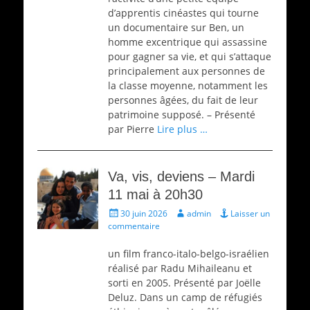
d’apprentis cinéastes qui tourne
un documentaire sur Ben, un
homme excentrique qui assassine
pour gagner sa vie, et qui s’attaque
principalement aux personnes de
la classe moyenne, notamment les
personnes âgées, du fait de leur
patrimoine supposé. – Présenté
par Pierre
Lire plus …
Va, vis, deviens – Mardi
11 mai à 20h30
Écrit
Auteur
30 juin 2026
admin
Laisser un
le
commentaire
un film franco-italo-belgo-israélien
réalisé par Radu Mihaileanu et
sorti en 2005. Présenté par Joëlle
Deluz. Dans un camp de réfugiés