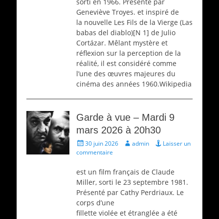
sorti en 1966. Présenté par
Geneviève Troyes. et inspiré de
la nouvelle Les Fils de la Vierge (Las
babas del diablo)[N 1] de Julio
Cortázar. Mêlant mystère et
réflexion sur la perception de la
réalité, il est considéré comme
l’une des œuvres majeures du
cinéma des années 1960.Wikipedia
Garde à vue – Mardi 9
mars 2026 à 20h30
Écrit
Auteur
30 juin 2026
admin
Laisser un
le
commentaire
est un film français de Claude
Miller, sorti le 23 septembre 1981.
Présenté par Cathy Perdriaux. Le
corps d’une
fillette violée et étranglée a été