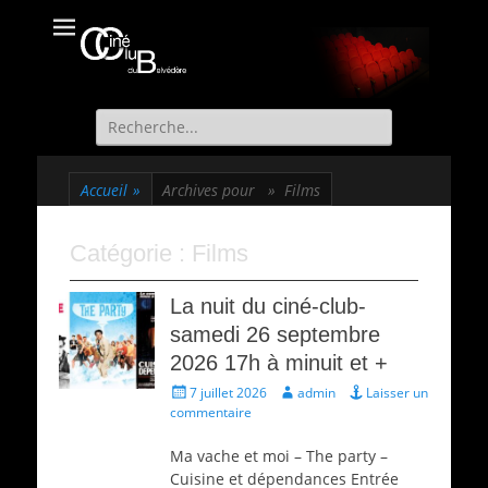
Ciné Club du
Site officiel du Ciné Club de St Martin d'Uriage
Belvédère
Recherche
de:
Accueil
»
Archives pour »
Films
Catégorie :
Films
La nuit du ciné-club-
samedi 26 septembre
2026 17h à minuit et +
Écrit
Auteur
7 juillet 2026
admin
Laisser un
le
commentaire
Ma vache et moi – The party –
Cuisine et dépendances Entrée