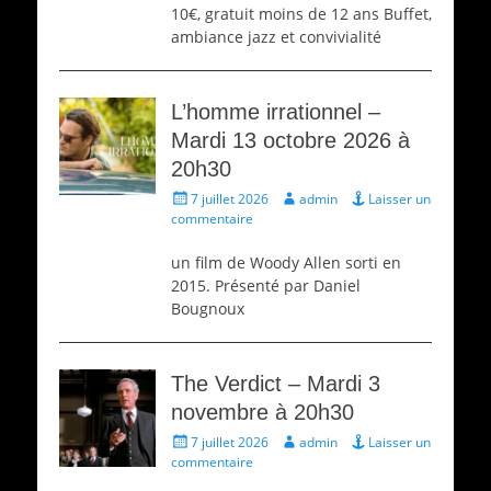
10€, gratuit moins de 12 ans Buffet,
ambiance jazz et convivialité
L’homme irrationnel –
Mardi 13 octobre 2026 à
20h30
Écrit
Auteur
7 juillet 2026
admin
Laisser un
le
commentaire
un film de Woody Allen sorti en
2015. Présenté par Daniel
Bougnoux
The Verdict – Mardi 3
novembre à 20h30
Écrit
Auteur
7 juillet 2026
admin
Laisser un
le
commentaire