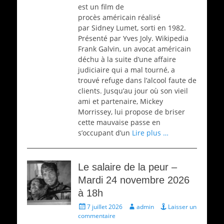
est un film de
procès américain réalisé
par Sidney Lumet, sorti en 1982.
Présenté par Yves Joly. Wikipedia
Frank Galvin, un avocat américain
déchu à la suite d’une affaire
judiciaire qui a mal tourné, a
trouvé refuge dans l’alcool faute de
clients. Jusqu’au jour où son vieil
ami et partenaire, Mickey
Morrissey, lui propose de briser
cette mauvaise passe en
s’occupant d’un
Lire plus …
Le salaire de la peur –
Mardi 24 novembre 2026
à 18h
Écrit
Auteur
7 juillet 2026
admin
Laisser un
le
commentaire