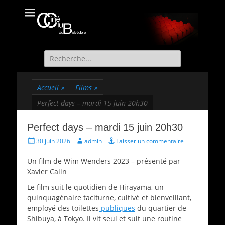
Ciné Club du
Site officiel du Ciné Club de St Martin d'Uriage
Belvédère
Recherche
de:
Accueil
»
Films
»
Perfect days – mardi 15 juin 20h30
Perfect days – mardi 15 juin 20h30
Écrit
Auteur
30 juin 2026
admin
Laisser un commentaire
le
Un film de Wim Wenders 2023 – présenté par
Xavier Calin
Le film suit le quotidien de Hirayama, un
quinquagénaire taciturne, cultivé et bienveillant,
employé des toilettes
publiques
du quartier de
Shibuya, à Tokyo. Il vit seul et suit une routine