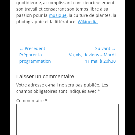
quotidienne, accomplissant consciencieusement
son travail et consacrant son temps libre à sa
passion pour la
musique
, la culture de plantes, la
photographie et la littérature.
Wikipédia
Catégories
Films
Navigation
← Précédent
Suivant →
Article
Article
Préparer la
Va, vis, deviens – Mardi
de
précédent :
suivant :
programmation
11 mai à 20h30
l’article
Laisser un commentaire
Votre adresse e-mail ne sera pas publiée.
Les
champs obligatoires sont indiqués avec
*
Commentaire
*