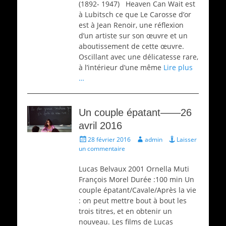
(1892- 1947) Heaven Can Wait est
à Lubitsch ce que Le Carosse d’or
est à Jean Renoir, une réflexion
d’un artiste sur son œuvre et un
aboutissement de cette œuvre.
Oscillant avec une délicatesse rare,
à l’intérieur d’une même
Lire plus
…
Un couple épatant——26
avril 2016
Écrit
Auteur
28 février 2016
admin
Laisser
le
un commentaire
Lucas Belvaux 2001 Ornella Muti
François Morel Durée :100 min Un
couple épatant/Cavale/Après la vie
: on peut mettre bout à bout les
trois titres, et en obtenir un
nouveau. Les films de Lucas