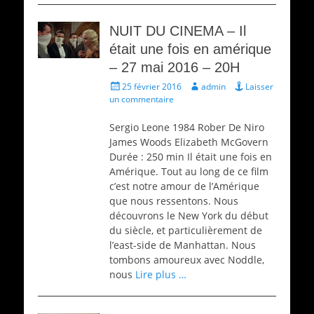
NUIT DU CINEMA – Il
était une fois en amérique
– 27 mai 2016 – 20H
Écrit
Auteur
25 février 2016
admin
Laisser
le
un commentaire
Sergio Leone 1984 Rober De Niro
James Woods Elizabeth McGovern
Durée : 250 min Il était une fois en
Amérique. Tout au long de ce film
c’est notre amour de l’Amérique
que nous ressentons. Nous
découvrons le New York du début
du siècle, et particulièrement de
l’east-side de Manhattan. Nous
tombons amoureux avec Noddle,
nous
Lire plus …