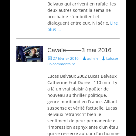
Belvaux qui arrivent en rafale ­ les
deux autres sortent la semaine
prochaine ­ s’emboîtent et
dialoguent entre eux. Ni série,
Lire
plus …
Cavale——–3 mai 2016
Écrit
Auteur
27 février 2016
admin
Laisser
le
un commentaire
Lucas Belvaux 2002 Lucas Belvaux
Catherine Frot Durée : 110 min Il y
a là un vrai plaisir à goûter de
nouveau au thriller politique,
genre moribond en France. Alliant
suspense et vérité factuelle, Lucas
Belvaux retranscrit bien le
sentiment de peur permanente et
l’impression asphyxiante d’un étau
qui se resserre autour d’un homme