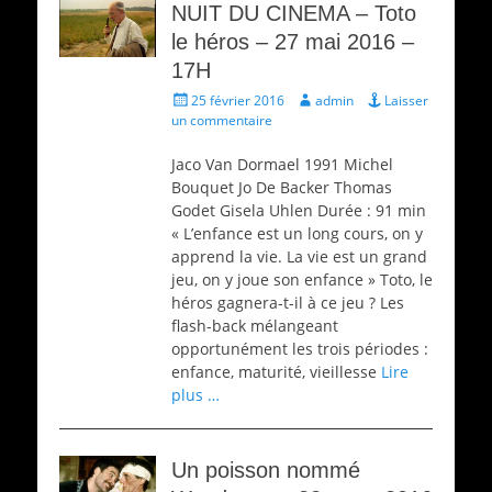
NUIT DU CINEMA – Toto
le héros – 27 mai 2016 –
17H
Écrit
Auteur
25 février 2016
admin
Laisser
le
un commentaire
Jaco Van Dormael 1991 Michel
Bouquet Jo De Backer Thomas
Godet Gisela Uhlen Durée : 91 min
« L’enfance est un long cours, on y
apprend la vie. La vie est un grand
jeu, on y joue son enfance » Toto, le
héros gagnera-t-il à ce jeu ? Les
flash-back mélangeant
opportunément les trois périodes :
enfance, maturité, vieillesse
Lire
plus …
Un poisson nommé