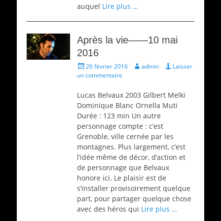
auquel
Lire plus …
Après la vie——10 mai
2016
Écrit
Auteur
26 février 2016
admin
Laisser
le
un commentaire
Lucas Belvaux 2003 Gilbert Melki
Dominique Blanc Ornella Muti
Durée : 123 min Un autre
personnage compte : c’est
Grenoble, ville cernée par les
montagnes. Plus largement, c’est
l’idée même de décor, d’action et
de personnage que Belvaux
honore ici. Le plaisir est de
s’installer provisoirement quelque
part, pour partager quelque chose
avec des héros qui
Lire plus …