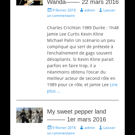
Wanda——- 22 mars 2016
Écrit
Auteur
9 février 2016
admin
Laisser
le
un commentaire
Charles Crichton 1989 Durée : 1h48
Jamie Lee Curtis Kevin Kline
Michael Palin Un scénario un peu
compliqué qui sert de prétexte à
l’enchaînement de gags souvent
désopilants. Si Kevin Kline parait
parfois en faire trop, il a
néanmoins obtenu l’oscar du
meilleur acteur de second rôle en
1989 pour ce rôle, et Jamie Lee
Lire
plus …
My sweet pepper land
——— 1er mars 2016
Écrit
Auteur
9 février 2016
admin
Laisser
le
un commentaire