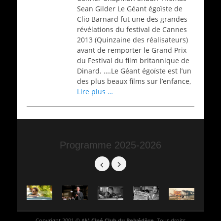
Sean Gilder Le Géant égoïste de
Clio Barnard fut une des grandes
révélations du festival de Cannes
2013 (Quinzaine des réalisateurs)
avant de remporter le Grand Prix
du Festival du film britannique de
Dinard. ….Le Géant égoïste est l’un
des plus beaux films sur l’enfance,
Lire plus …
Programme 2025-2026
Copyright 2001 © AM
Ciné Club du Belvédère
. Tous droits