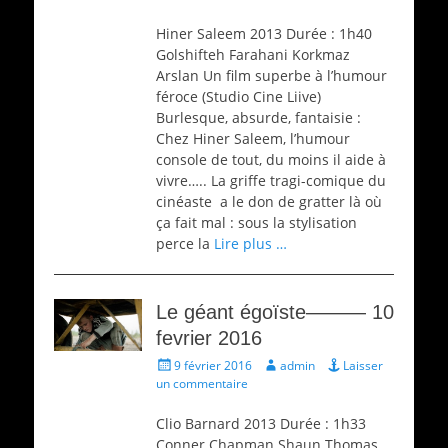
Hiner Saleem 2013 Durée : 1h40
Golshifteh Farahani Korkmaz
Arslan Un film superbe à l’humour
féroce (Studio Cine Liive)
Burlesque, absurde, fantaisie :
Chez Hiner Saleem, l’humour
console de tout, du moins il aide à
vivre….. La griffe tragi-comique du
cinéaste a le don de gratter là où
ça fait mal : sous la stylisation
perce la
Lire plus …
Le géant égoïste——— 10
fevrier 2016
Écrit
Auteur
9 février 2016
admin
Laisser
le
un commentaire
Clio Barnard 2013 Durée : 1h33
Conner Chapman Shaun Thomas