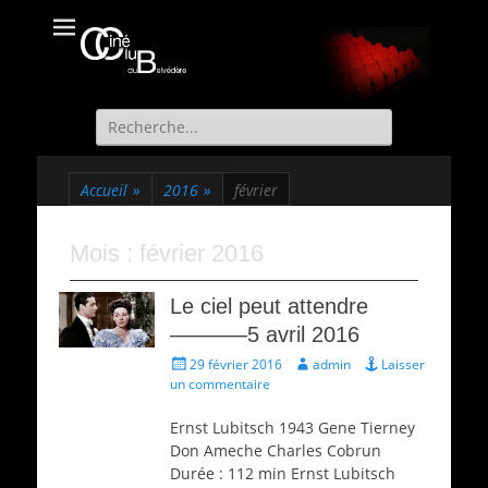
Ciné Club du
Site officiel du Ciné Club de St Martin d'Uriage
Belvédère
Recherche
de:
Accueil
»
2016
»
février
Mois :
février 2016
Le ciel peut attendre
———–5 avril 2016
Écrit
Auteur
29 février 2016
admin
Laisser
le
un commentaire
Ernst Lubitsch 1943 Gene Tierney
Don Ameche Charles Cobrun
Durée : 112 min Ernst Lubitsch