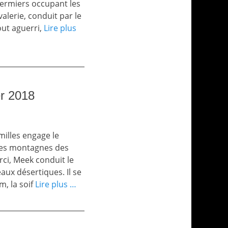
fermiers occupant les
alerie, conduit par le
out aguerri,
Lire plus
er 2018
illes engage le
 les montagnes des
rci, Meek conduit le
aux désertiques. Il se
m, la soif
Lire plus …