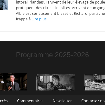
littoral irlandais. Ils vivent de leur élevage de poule
pratiquent des rituels insolites. Arrivent deux gang
Albie est sérieusement blessé et Richard, parti ch
frappe à
Lire plus …
Programme 2025-2026
accès
Commentaires
Newsletter
Contactez-n