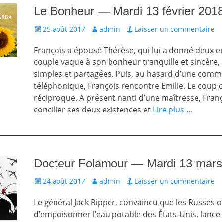
Le Bonheur — Mardi 13 février 201
Écrit
Auteur
25 août 2017
admin
Laisser un commentaire
le
François a épousé Thérèse, qui lui a donné deux e
couple vaque à son bonheur tranquille et sincère,
simples et partagées. Puis, au hasard d’une comm
téléphonique, François rencontre Emilie. Le coup 
réciproque. A présent nanti d’une maîtresse, Fran
concilier ses deux existences et
Lire plus …
Docteur Folamour — Mardi 13 mars
Écrit
Auteur
24 août 2017
admin
Laisser un commentaire
le
Le général Jack Ripper, convaincu que les Russes 
d’empoisonner l’eau potable des États-Unis, lance