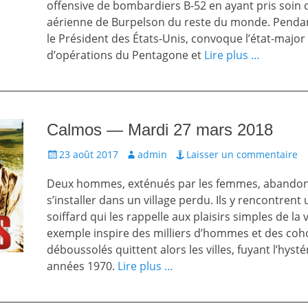
offensive de bombardiers B-52 en ayant pris soin d
aérienne de Burpelson du reste du monde. Pendan
le Président des États-Unis, convoque l’état-major m
d’opérations du Pentagone et
Lire plus …
Calmos — Mardi 27 mars 2018
Écrit
Auteur
23 août 2017
admin
Laisser un commentaire
le
Deux hommes, exténués par les femmes, abandonn
s’installer dans un village perdu. Ils y rencontrent
soiffard qui les rappelle aux plaisirs simples de la v
exemple inspire des milliers d’hommes et des coh
déboussolés quittent alors les villes, fuyant l’hyst
années 1970.
Lire plus …