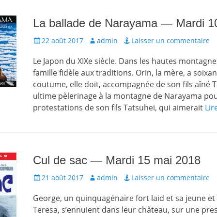
La ballade de Narayama — Mardi 10
Écrit
Auteur
22 août 2017
admin
Laisser un commentaire
le
Le Japon du XIXe siècle. Dans les hautes montagne
famille fidèle aux traditions. Orin, la mère, a soixa
coutume, elle doit, accompagnée de son fils aîné T
ultime pèlerinage à la montagne de Narayama pour
protestations de son fils Tatsuhei, qui aimerait
Lir
Cul de sac — Mardi 15 mai 2018
Écrit
Auteur
21 août 2017
admin
Laisser un commentaire
le
George, un quinquagénaire fort laid et sa jeune et
Teresa, s’ennuient dans leur château, sur une pres