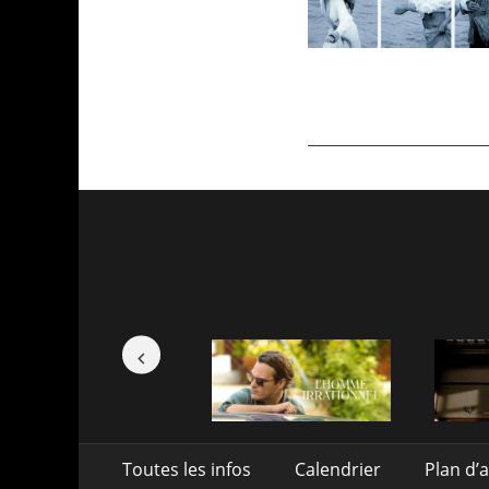
Aller
Menu
Toutes les infos
Calendrier
Plan d’
au