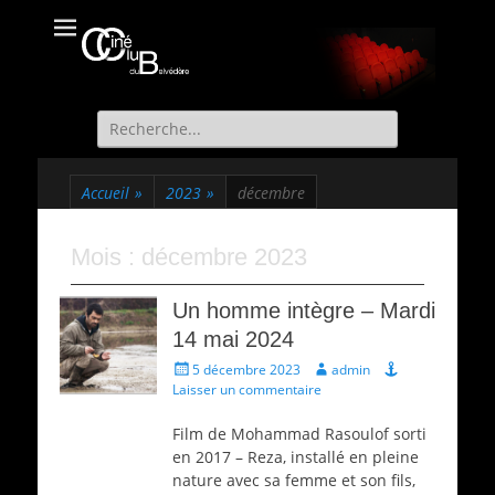
Ciné Club du
Site officiel du Ciné Club de St Martin d'Uriage
Belvédère
Recherche
de:
Accueil
»
2023
»
décembre
Mois :
décembre 2023
Un homme intègre – Mardi
14 mai 2024
Écrit
Auteur
5 décembre 2023
admin
le
Laisser un commentaire
Film de Mohammad Rasoulof sorti
en 2017 – Reza, installé en pleine
nature avec sa femme et son fils,