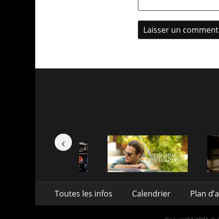
Aller
Menu
Toutes les infos
Calendrier
Plan d’
au
de
contenu