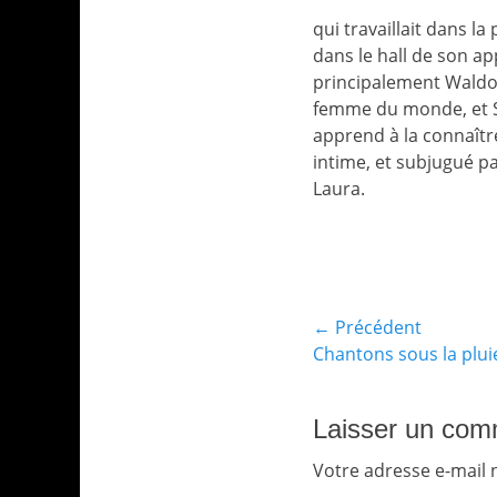
qui travaillait dans l
dans le hall de son a
principalement Waldo L
femme du monde, et She
apprend à la connaître
intime, et subjugué p
Laura.
Catégories
Archives
Navigation
← Précédent
Article
Chantons sous la plu
de
précédent :
l’article
Laisser un com
Votre adresse e-mail 