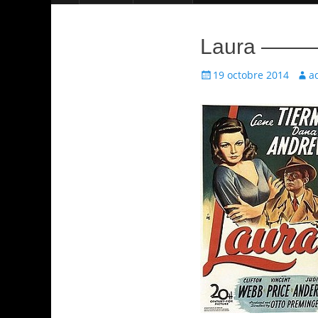
Laura ————
Écrit
Aute
19 octobre 2014
a
le