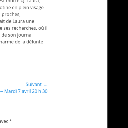
est morte »). Laura,
otine en plein visage
s proches,
fait de Laura une
e ses recherches, où il
t de son journal
charme de la défunte
Suivant →
 Mardi 7 avril 20 h 30
 avec
*