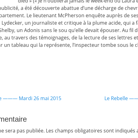
died » (« Je n’oublierai jamais le week-end où Laura 
a publicité, a été découverte abattue d’une décharge de chevr
ppartement. Le lieutenant McPherson enquête auprès de se
ydecker, un journaliste et critique à la plume acide, qui a 
lby, un Adonis sans le sou qu’elle devait épouser. Au fil d
, au travers des témoignages, de la lecture de ses lettres e
ar un tableau qui la représente, l’inspecteur tombe sous le 
Article
ie ——— Mardi 26 mai 2015
Le Rebelle ——–
suivant :
mentaire
ne sera pas publiée.
Les champs obligatoires sont indiqués