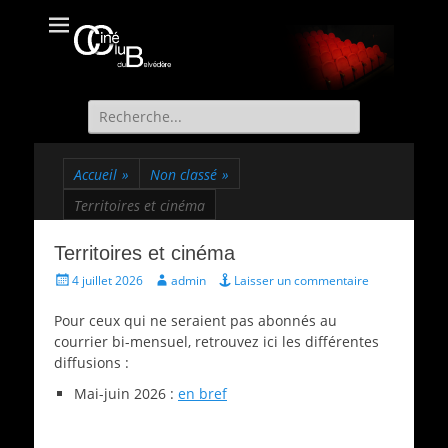
Ciné Club du
Site officiel du Ciné Club de St Martin d'Uriage
Belvédère
Recherche
de:
Accueil
»
Non classé
»
Territoires et cinéma
Territoires et cinéma
Écrit
Auteur
4 juillet 2026
admin
Laisser un commentaire
le
Pour ceux qui ne seraient pas abonnés au
courrier bi-mensuel, retrouvez ici les différentes
diffusions :
Mai-juin 2026 :
en bref
Catégories