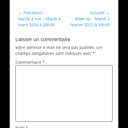
Non
classé
Navigation
← Précédent
Suivant →
Article
Article
Garde à vue – Mardi 9
Blow up – Mardi 2
de
précédent :
suivant :
mars 2026 à 20h30
février 2027 à 20h30
l’article
Laisser un commentaire
Votre adresse e-mail ne sera pas publiée.
Les
champs obligatoires sont indiqués avec
*
Commentaire
*
Nom
*