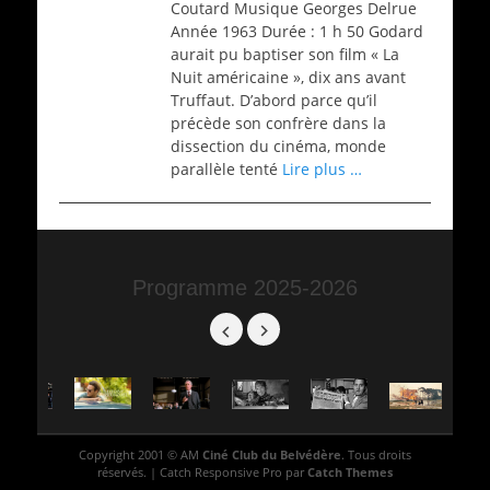
Coutard Musique Georges Delrue
Année 1963 Durée : 1 h 50 Godard
aurait pu baptiser son film « La
Nuit américaine », dix ans avant
Truffaut. D’abord parce qu’il
précède son confrère dans la
dissection du cinéma, monde
parallèle tenté
Lire plus …
Programme 2025-2026
Copyright 2001 © AM
Ciné Club du Belvédère
. Tous droits
réservés. | Catch Responsive Pro par
Catch Themes