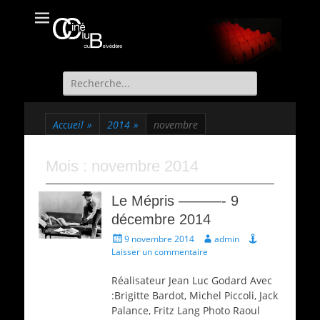
Ciné Club du
Site officiel du Ciné Club de St Martin d'Uriage
Belvédère
Recherche
de:
Accueil
»
2014
»
novembre
Mois :
novembre 2014
Le Mépris ———- 9
décembre 2014
Écrit
Auteur
9 novembre 2014
admin
le
Laisser un commentaire
Réalisateur Jean Luc Godard Avec
:Brigitte Bardot, Michel Piccoli, Jack
Palance, Fritz Lang Photo Raoul