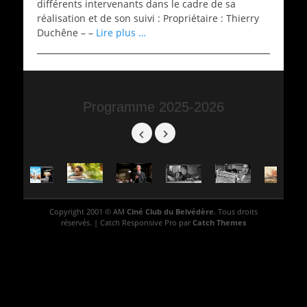
différents intervenants dans le cadre de sa
réalisation et de son suivi : Propriétaire : Thierry
Duchêne – –
Lire plus …
Programme 2025-2026
Copyright 2001 © AM
Ciné Club du Belvédère
. Tous droits
réservés. | Catch Responsive Pro par
Catch Themes