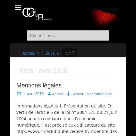
Ciné Club du
Site officiel du Ciné Club de St Martin d'Uriage
Belvédère
Recherche
de:
Accueil
»
2016
»
avril
Mois :
avril 2016
Mentions légales
Écrit
Auteur
11 avril 2016
admin
Laisser un commentaire
le
Informations légales 1. Présentation du site. En
vertu de l’article 6 de la loi n° 2004-575 du 21 juin
2004 pour la confiance dans l’économie
numérique, il est précisé aux utilisateurs du site
http://www.cineclubdubelvedere.fr/ l’identité des