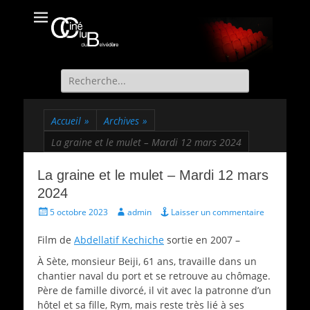
Ciné Club du
Site officiel du Ciné Club de St Martin d'Uriage
Belvédère
Recherche
de:
Accueil
»
Archives
»
La graine et le mulet – Mardi 12 mars 2024
La graine et le mulet – Mardi 12 mars
2024
Écrit
Auteur
5 octobre 2023
admin
Laisser un commentaire
le
Film de
Abdellatif Kechiche
sortie en 2007 –
À Sète, monsieur Beiji, 61 ans, travaille dans un
chantier naval du port et se retrouve au chômage.
Père de famille divorcé, il vit avec la patronne d’un
hôtel et sa fille, Rym, mais reste très lié à ses