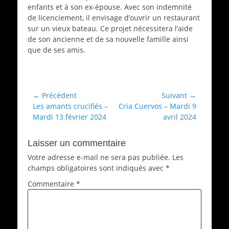
enfants et à son ex-épouse. Avec son indemnité
de licenciement, il envisage d’ouvrir un restaurant
sur un vieux bateau. Ce projet nécessitera l’aide
de son ancienne et de sa nouvelle famille ainsi
que de ses amis.
Catégories
Archives
Navigation
← Précédent
Suivant →
Article
Article
Les amants crucifiés –
Cria Cuervos – Mardi 9
de
précédent :
suivant :
Mardi 13 février 2024
avril 2024
l’article
Laisser un commentaire
Votre adresse e-mail ne sera pas publiée.
Les
champs obligatoires sont indiqués avec
*
Commentaire
*