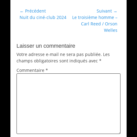
Navigation
← Précédent
Suivant →
Article
Article
Nuit du ciné-club 2024
Le troisième homme –
de
précédent :
suivant :
Carl Reed / Orson
l’article
Welles
Laisser un commentaire
Votre adresse e-mail ne sera pas publiée.
Les
champs obligatoires sont indiqués avec
*
Commentaire
*