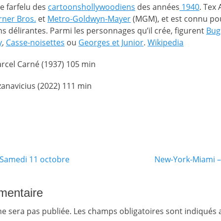
yle farfelu des
cartoons
hollywoodiens
des années
1940
. Tex 
ner Bros.
et
Metro-Goldwyn-Mayer
(MGM), et est connu pou
ns délirantes. Parmi les personnages qu’il crée, figurent
Bug
y
,
Casse-noisettes
ou
Georges et Junior
.
Wikipedia
rcel Carné (1937) 105 min
anavicius (2022) 111 min
Article
 Samedi 11 octobre
New-York-Miami – 
suivant :
mentaire
ne sera pas publiée.
Les champs obligatoires sont indiqués