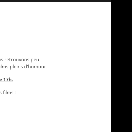
us retrouvons peu
films pleins d’humour.
e 17h.
 films :