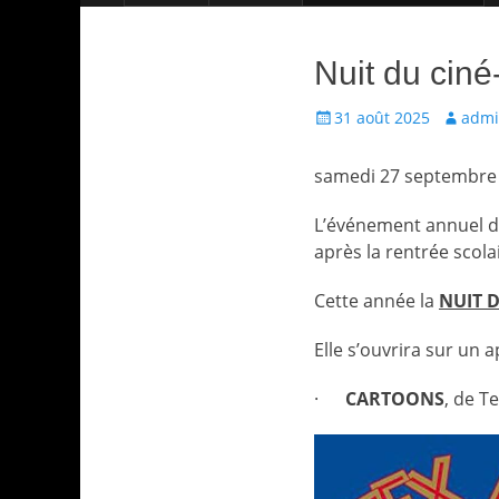
Nuit du ciné
Écrit
Auteur
31 août 2025
adm
le
samedi 27 septembre 
L’événement annuel d
après la rentrée scola
Cette année la
NUIT D
Elle s’ouvrira sur un a
·
CARTOONS
, de T