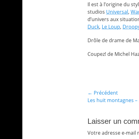
Il est à l’origine du st
studios
Universal
,
War
d’univers aux situatio
Duck
,
Le Loup
,
Droop
Drôle de drame de Ma
Coupez! de Michel Haz
Catégories
Archives
Navigation
← Précédent
Article
Les huit montagnes –
de
précédent :
l’article
Laisser un com
Votre adresse e-mail 