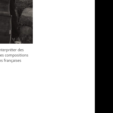
nterpréter des
 des compositions
ns françaises