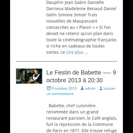
Dauphin Jean Gabin Danielle
Darrieux Madeleine Renaud Daniel
Gelin Simone Simon Trois
nouvelles de Maupassant
consacrées au « Plaisir » « Si l’on
devait ne retenir qu’un plan dans
toute la cinématographie française,
si riche en cadeaux de toutes
sortes, ce
Lire plus …
Le Festin de Babette —- 9
octobre 2013 à 20:30
Écrit
Auteur
9 octobre 2013
admin
Laisser
le
un commentaire
Babette, chef cuisinière
renommée dans un grand
restaurant parisien, le Café anglais,
fuit la répression de la Commune
de Paris en 1871. Elle trouve refuge