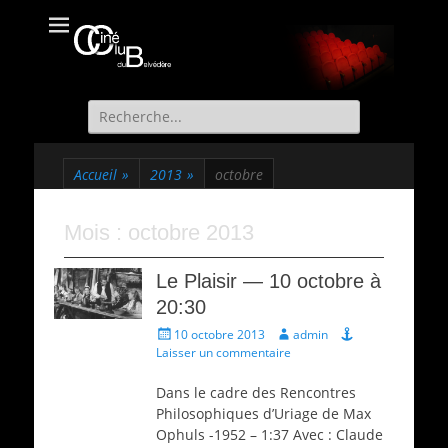
Ciné Club du
Site officiel du Ciné Club de St Martin d'Uriage
Belvédère
Recherche
de:
Accueil
»
2013
»
octobre
Mois :
octobre 2013
Le Plaisir — 10 octobre à
20:30
Écrit
Auteur
10 octobre 2013
admin
le
Laisser un commentaire
Dans le cadre des Rencontres
Philosophiques d’Uriage de Max
Ophuls -1952 – 1:37 Avec : Claude