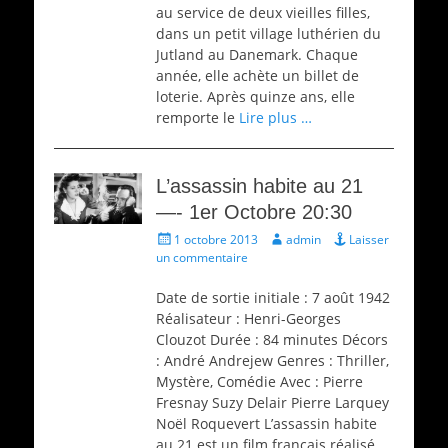
au service de deux vieilles filles,
dans un petit village luthérien du
Jutland au Danemark. Chaque
année, elle achète un billet de
loterie. Après quinze ans, elle
remporte le
Lire plus …
L’assassin habite au 21
—- 1er Octobre 20:30
Écrit
Auteur
1 octobre 2013
admin
Laisser
le
un commentaire
Date de sortie initiale : 7 août 1942
Réalisateur : Henri-Georges
Clouzot Durée : 84 minutes Décors
: André Andrejew Genres : Thriller,
Mystère, Comédie Avec : Pierre
Fresnay Suzy Delair Pierre Larquey
Noël Roquevert L’assassin habite
au 21 est un film français réalisé