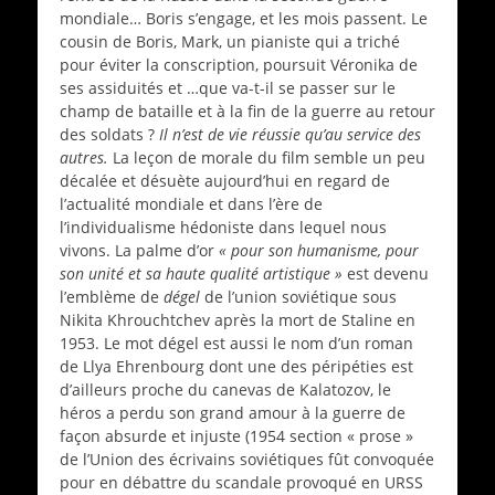
mondiale… Boris s’engage, et les mois passent. Le
cousin de Boris, Mark, un pianiste qui a triché
pour éviter la conscription, poursuit Véronika de
ses assiduités et …que va-t-il se passer sur le
champ de bataille et à la fin de la guerre au retour
des soldats ?
Il n’est de vie réussie qu’au service des
autres.
La leçon de morale du film semble un peu
décalée et désuète aujourd’hui en regard de
l’actualité mondiale et dans l’ère de
l’individualisme hédoniste dans lequel nous
vivons. La palme d’or
« pour son humanisme, pour
son unité et sa haute qualité artistique »
est devenu
l’emblème de
dégel
de l’union soviétique sous
Nikita Khrouchtchev après la mort de Staline en
1953. Le mot dégel est aussi le nom d’un roman
de Llya Ehrenbourg dont une des péripéties est
d’ailleurs proche du canevas de Kalatozov, le
héros a perdu son grand amour à la guerre de
façon absurde et injuste (1954 section « prose »
de l’Union des écrivains soviétiques fût convoquée
pour en débattre du scandale provoqué en URSS