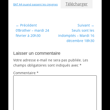
Télécharger
BAT A4 quand passent les cigognes
Catégories
Archives
Navigation
← Précédent
Suivant →
Article
Article
0’Brother – mardi 24
Seuls sont les
de
précédent :
suivant :
février à 20h30
indomptés – Mardi 16
l’article
décembre 18h30
Laisser un commentaire
Votre adresse e-mail ne sera pas publiée.
Les
champs obligatoires sont indiqués avec
*
Commentaire
*