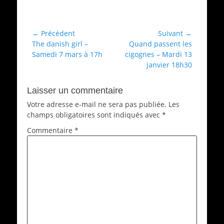
Catégories
Archives
Navigation
← Précédent
Suivant →
Article
Article
The danish girl –
Quand passent les
de
précédent :
suivant :
Samedi 7 mars à 17h
cigognes – Mardi 13
l’article
janvier 18h30
Laisser un commentaire
Votre adresse e-mail ne sera pas publiée.
Les
champs obligatoires sont indiqués avec
*
Commentaire
*