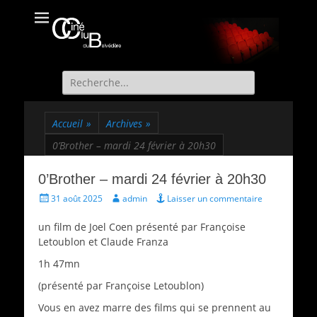
Ciné Club du
Site officiel du Ciné Club de St Martin d'Uriage
Belvédère
Recherche
de:
Accueil
»
Archives
»
0’Brother – mardi 24 février à 20h30
0’Brother – mardi 24 février à 20h30
Écrit
Auteur
31 août 2025
admin
Laisser un commentaire
le
un film de Joel Coen présenté par Françoise
Letoublon et Claude Franza
1h 47mn
(présenté par Françoise Letoublon)
Vous en avez marre des films qui se prennent au