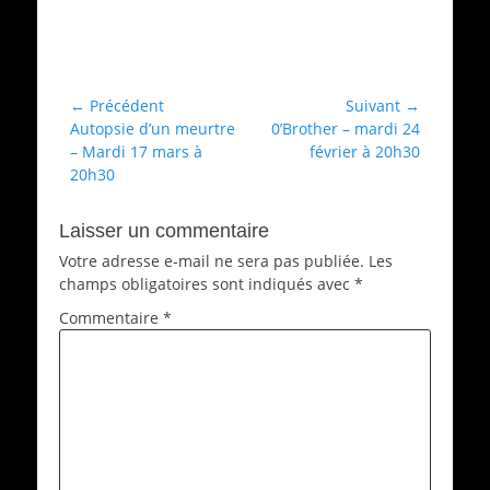
Catégories
Archives
Navigation
← Précédent
Suivant →
Article
Article
Autopsie d’un meurtre
0’Brother – mardi 24
de
précédent :
suivant :
– Mardi 17 mars à
février à 20h30
l’article
20h30
Laisser un commentaire
Votre adresse e-mail ne sera pas publiée.
Les
champs obligatoires sont indiqués avec
*
Commentaire
*