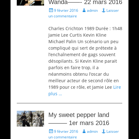
Wanda——- 22 mars 2016
Écrit
Auteur
9 février 2016
admin
Laisser
le
un commentaire
Charles Crichton 1989 Durée : 1h48
Jamie Lee Curtis Kevin Kline
Michael Palin Un scénario un peu
compliqué qui sert de prétexte à
l’enchaînement de gags souvent
désopilants. Si Kevin Kline parait
parfois en faire trop, il a
néanmoins obtenu l’oscar du
meilleur acteur de second rôle en
1989 pour ce rôle, et Jamie Lee
Lire
plus …
My sweet pepper land
——— 1er mars 2016
Écrit
Auteur
9 février 2016
admin
Laisser
le
un commentaire