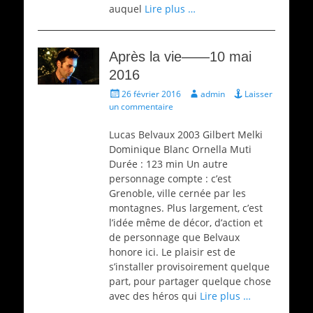
auquel
Lire plus …
Après la vie——10 mai
2016
Écrit
Auteur
26 février 2016
admin
Laisser
le
un commentaire
Lucas Belvaux 2003 Gilbert Melki
Dominique Blanc Ornella Muti
Durée : 123 min Un autre
personnage compte : c’est
Grenoble, ville cernée par les
montagnes. Plus largement, c’est
l’idée même de décor, d’action et
de personnage que Belvaux
honore ici. Le plaisir est de
s’installer provisoirement quelque
part, pour partager quelque chose
avec des héros qui
Lire plus …