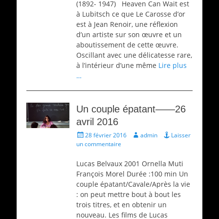
(1892- 1947) Heaven Can Wait est
à Lubitsch ce que Le Carosse d’or
est à Jean Renoir, une réflexion
d’un artiste sur son œuvre et un
aboutissement de cette œuvre.
Oscillant avec une délicatesse rare,
à l’intérieur d’une même
Lire plus
…
Un couple épatant——26
avril 2016
Écrit
Auteur
28 février 2016
admin
Laisser
le
un commentaire
Lucas Belvaux 2001 Ornella Muti
François Morel Durée :100 min Un
couple épatant/Cavale/Après la vie
: on peut mettre bout à bout les
trois titres, et en obtenir un
nouveau. Les films de Lucas