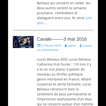
Belvaux qui arrivent en rafale ­ les
deux autres sortent la semaine
prochaine ­ s’emboîtent et
dialoguent entre eux. Ni série,
Lire
plus …
Cavale——–3 mai 2016
Écrit
Auteur
27 février 2016
admin
Laisser
le
un commentaire
Lucas Belvaux 2002 Lucas Belvaux
Catherine Frot Durée : 110 min Il y
a là un vrai plaisir à goûter de
nouveau au thriller politique,
genre moribond en France. Alliant
suspense et vérité factuelle, Lucas
Belvaux retranscrit bien le
sentiment de peur permanente et
l’impression asphyxiante d’un étau
qui se resserre autour d’un homme