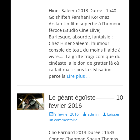
Hiner Saleem 2013 Durée : 1h40
Golshifteh Farahani Korkmaz
Arslan Un film superbe à l’humour
féroce (Studio Cine Liive)
Burlesque, absurde, fantaisie :
Chez Hiner Saleem, l’humour
console de tout, du moins il aide à
vivre….. La griffe tragi-comique du
cinéaste a le don de gratter là où
ça fait mal : sous la stylisation
perce la
Lire plus …
Le géant égoïste——— 10
fevrier 2016
Écrit
Auteur
9 février 2016
admin
Laisser
le
un commentaire
Clio Barnard 2013 Durée : 1h33
Conner Chapman Shaun Thomas