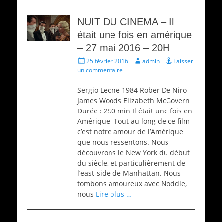
NUIT DU CINEMA – Il
était une fois en amérique
– 27 mai 2016 – 20H
Écrit
Auteur
25 février 2016
admin
Laisser
le
un commentaire
Sergio Leone 1984 Rober De Niro
James Woods Elizabeth McGovern
Durée : 250 min Il était une fois en
Amérique. Tout au long de ce film
c’est notre amour de l’Amérique
que nous ressentons. Nous
découvrons le New York du début
du siècle, et particulièrement de
l’east-side de Manhattan. Nous
tombons amoureux avec Noddle,
nous
Lire plus …