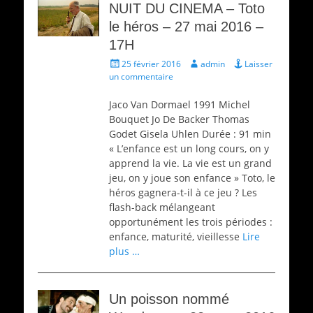
NUIT DU CINEMA – Toto
le héros – 27 mai 2016 –
17H
Écrit
Auteur
25 février 2016
admin
Laisser
le
un commentaire
Jaco Van Dormael 1991 Michel
Bouquet Jo De Backer Thomas
Godet Gisela Uhlen Durée : 91 min
« L’enfance est un long cours, on y
apprend la vie. La vie est un grand
jeu, on y joue son enfance » Toto, le
héros gagnera-t-il à ce jeu ? Les
flash-back mélangeant
opportunément les trois périodes :
enfance, maturité, vieillesse
Lire
plus …
Un poisson nommé