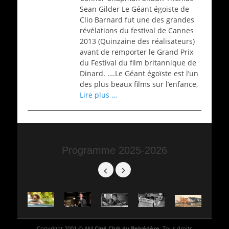
Sean Gilder Le Géant égoïste de
Clio Barnard fut une des grandes
révélations du festival de Cannes
2013 (Quinzaine des réalisateurs)
avant de remporter le Grand Prix
du Festival du film britannique de
Dinard. ….Le Géant égoïste est l’un
des plus beaux films sur l’enfance,
Lire plus …
Programme 2025-2026
Copyright 2001 © AM
Ciné Club du Belvédère
. Tous droits