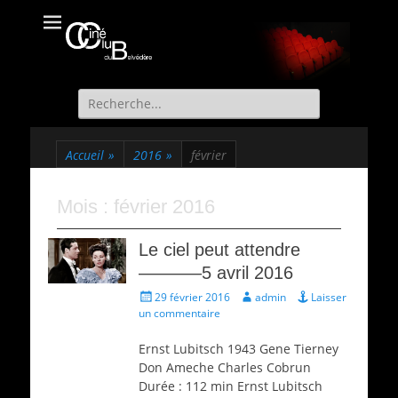
Ciné Club du
Site officiel du Ciné Club de St Martin d'Uriage
Belvédère
Recherche
de:
Accueil
»
2016
»
février
Mois :
février 2016
Le ciel peut attendre
———–5 avril 2016
Écrit
Auteur
29 février 2016
admin
Laisser
le
un commentaire
Ernst Lubitsch 1943 Gene Tierney
Don Ameche Charles Cobrun
Durée : 112 min Ernst Lubitsch